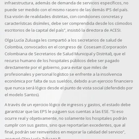
infraestructura, además de demanda de servicios específicos, no
puede ser medido con el mismo rasero de las demás IPS del país.
Esa visión de realidades distintas, con condiciones concretas y
características disímiles, debe ser comprendida desde los cómodos
escritorios de la capital del país”, insistió la directora de ACESI.
Olga Lucía Zuluaga les compartió a los secretarios de salud de
Colombia, convocados en el congreso de Cosesam (Corporación
Colombiana de Secretarios de Salud Municipal y Distrital), que el
recurso humano de los hospitales públicos debe ser pagado
directamente por el gobierno, para evitar que miles de
profesionales y personal logístico se enfrente a la insolvencia
económica por falta de sus sueldos, debido a un ejercicio financiero
que nunca será lógico desde el punto de vista social (defendido por
el modelo Santos).
A través de un ejercicio lógico de ingresos y gastos, el estado debe
garantizar que las EPS le paguen sus cuentas a las ESE. “Si eso
ocurre real y objetivamente, no solamente los hospitales podrán
cumplir con sus gastos, sino que reportarían excedentes, que al
final, podrán ser reinvertidos en mejorar la calidad del servicio”,
aseguró Olga Lucía Zuluaga R.